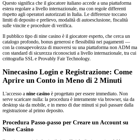
Questo significa che il giocatore italiano accede a una piattaforma
estera regolare a livello internazionale, ma con regole differenti
rispetto agli operatori autorizzati in Italia. Le differenze toccano
limiti di deposito e prelievo, modalità di autoesclusione, fiscalità
sulle vincite e procedure di verifica.
Il pubblico tipo di nine casino è il giocatore esperto, che cerca un
catalogo profondo, bonus generosi e flessibilità nei pagamenti —
con la consapevolezza di muoversi su una piattaforma non ADM ma
con standard di sicurezza riconosciuti a livello internazionale, tra cui
crittografia SSL e Provably Fair Technology.
Ninecasino Login e Registrazione: Come
Aprire un Conto in Meno di 2 Minuti
L'accesso a
nine casino
è progettato per essere immediato. Non
serve scaricare nulla: la procedura è interamente via browser, sia da
desktop sia da mobile, e in meno di due minuti si può passare dalla
registrazione al primo deposito.
Procedura Passo-passo per Creare un Account su
Nine Casino