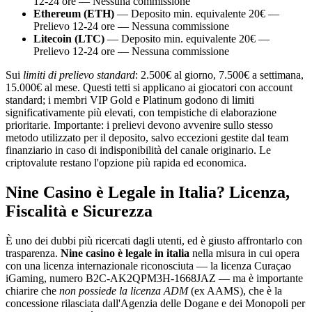
12-24 ore — Nessuna commissione
Ethereum (ETH)
— Deposito min. equivalente 20€ —
Prelievo 12-24 ore — Nessuna commissione
Litecoin (LTC)
— Deposito min. equivalente 20€ —
Prelievo 12-24 ore — Nessuna commissione
Sui
limiti di prelievo standard
: 2.500€ al giorno, 7.500€ a settimana,
15.000€ al mese. Questi tetti si applicano ai giocatori con account
standard; i membri VIP Gold e Platinum godono di limiti
significativamente più elevati, con tempistiche di elaborazione
prioritarie. Importante: i prelievi devono avvenire sullo stesso
metodo utilizzato per il deposito, salvo eccezioni gestite dal team
finanziario in caso di indisponibilità del canale originario. Le
criptovalute restano l'opzione più rapida ed economica.
Nine Casino è Legale in Italia? Licenza,
Fiscalità e Sicurezza
È uno dei dubbi più ricercati dagli utenti, ed è giusto affrontarlo con
trasparenza.
Nine casino è legale in italia
nella misura in cui opera
con una licenza internazionale riconosciuta — la licenza Curaçao
iGaming, numero B2C-AK2QPM3H-1668JAZ — ma è importante
chiarire che
non possiede la licenza ADM
(ex AAMS), che è la
concessione rilasciata dall'Agenzia delle Dogane e dei Monopoli per