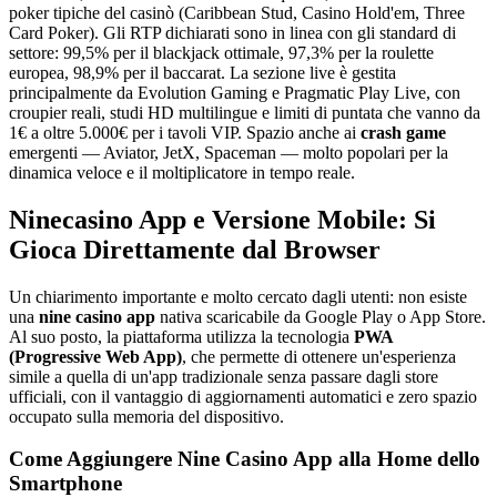
poker tipiche del casinò (Caribbean Stud, Casino Hold'em, Three
Card Poker). Gli RTP dichiarati sono in linea con gli standard di
settore: 99,5% per il blackjack ottimale, 97,3% per la roulette
europea, 98,9% per il baccarat. La sezione live è gestita
principalmente da Evolution Gaming e Pragmatic Play Live, con
croupier reali, studi HD multilingue e limiti di puntata che vanno da
1€ a oltre 5.000€ per i tavoli VIP. Spazio anche ai
crash game
emergenti — Aviator, JetX, Spaceman — molto popolari per la
dinamica veloce e il moltiplicatore in tempo reale.
Ninecasino App e Versione Mobile: Si
Gioca Direttamente dal Browser
Un chiarimento importante e molto cercato dagli utenti: non esiste
una
nine casino app
nativa scaricabile da Google Play o App Store.
Al suo posto, la piattaforma utilizza la tecnologia
PWA
(Progressive Web App)
, che permette di ottenere un'esperienza
simile a quella di un'app tradizionale senza passare dagli store
ufficiali, con il vantaggio di aggiornamenti automatici e zero spazio
occupato sulla memoria del dispositivo.
Come Aggiungere Nine Casino App alla Home dello
Smartphone