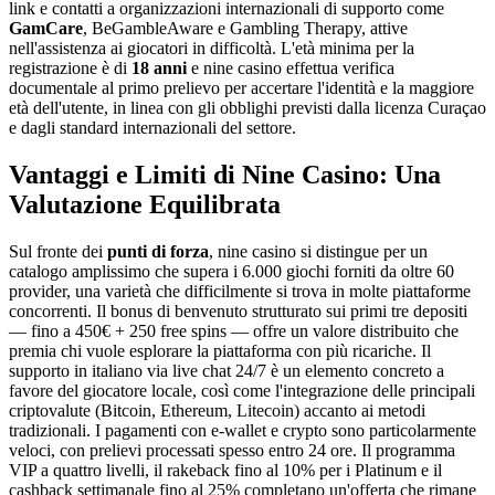
link e contatti a organizzazioni internazionali di supporto come
GamCare
, BeGambleAware e Gambling Therapy, attive
nell'assistenza ai giocatori in difficoltà. L'età minima per la
registrazione è di
18 anni
e nine casino effettua verifica
documentale al primo prelievo per accertare l'identità e la maggiore
età dell'utente, in linea con gli obblighi previsti dalla licenza Curaçao
e dagli standard internazionali del settore.
Vantaggi e Limiti di Nine Casino: Una
Valutazione Equilibrata
Sul fronte dei
punti di forza
, nine casino si distingue per un
catalogo amplissimo che supera i 6.000 giochi forniti da oltre 60
provider, una varietà che difficilmente si trova in molte piattaforme
concorrenti. Il bonus di benvenuto strutturato sui primi tre depositi
— fino a 450€ + 250 free spins — offre un valore distribuito che
premia chi vuole esplorare la piattaforma con più ricariche. Il
supporto in italiano via live chat 24/7 è un elemento concreto a
favore del giocatore locale, così come l'integrazione delle principali
criptovalute (Bitcoin, Ethereum, Litecoin) accanto ai metodi
tradizionali. I pagamenti con e-wallet e crypto sono particolarmente
veloci, con prelievi processati spesso entro 24 ore. Il programma
VIP a quattro livelli, il rakeback fino al 10% per i Platinum e il
cashback settimanale fino al 25% completano un'offerta che rimane