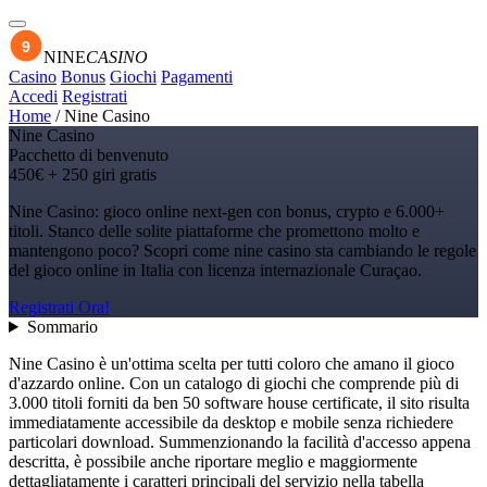
9
NINE
CASINO
Casino
Bonus
Giochi
Pagamenti
Accedi
Registrati
Home
/
Nine Casino
Nine Casino
Pacchetto di benvenuto
450€ + 250 giri gratis
Nine Casino: gioco online next-gen con bonus, crypto e 6.000+
titoli. Stanco delle solite piattaforme che promettono molto e
mantengono poco? Scopri come nine casino sta cambiando le regole
del gioco online in Italia con licenza internazionale Curaçao.
Registrati Ora!
Sommario
Nine Casino è un'ottima scelta per tutti coloro che amano il gioco
d'azzardo online. Con un catalogo di giochi che comprende più di
3.000 titoli forniti da ben 50 software house certificate, il sito risulta
immediatamente accessibile da desktop e mobile senza richiedere
particolari download. Summenzionando la facilità d'accesso appena
descritta, è possibile anche riportare meglio e maggiormente
dettagliatamente i caratteri principali del servizio nella tabella