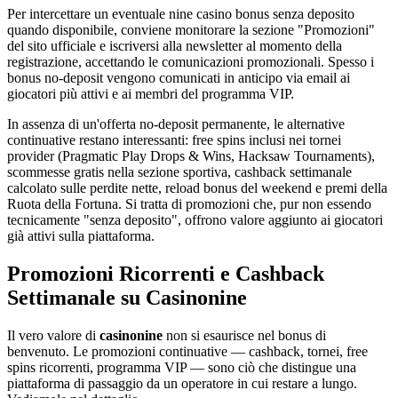
Per intercettare un eventuale nine casino bonus senza deposito
quando disponibile, conviene monitorare la sezione "Promozioni"
del sito ufficiale e iscriversi alla newsletter al momento della
registrazione, accettando le comunicazioni promozionali. Spesso i
bonus no-deposit vengono comunicati in anticipo via email ai
giocatori più attivi e ai membri del programma VIP.
In assenza di un'offerta no-deposit permanente, le alternative
continuative restano interessanti: free spins inclusi nei tornei
provider (Pragmatic Play Drops & Wins, Hacksaw Tournaments),
scommesse gratis nella sezione sportiva, cashback settimanale
calcolato sulle perdite nette, reload bonus del weekend e premi della
Ruota della Fortuna. Si tratta di promozioni che, pur non essendo
tecnicamente "senza deposito", offrono valore aggiunto ai giocatori
già attivi sulla piattaforma.
Promozioni Ricorrenti e Cashback
Settimanale su Casinonine
Il vero valore di
casinonine
non si esaurisce nel bonus di
benvenuto. Le promozioni continuative — cashback, tornei, free
spins ricorrenti, programma VIP — sono ciò che distingue una
piattaforma di passaggio da un operatore in cui restare a lungo.