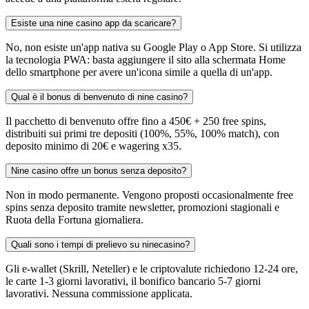
Esiste una nine casino app da scaricare?
No, non esiste un'app nativa su Google Play o App Store. Si utilizza
la tecnologia PWA: basta aggiungere il sito alla schermata Home
dello smartphone per avere un'icona simile a quella di un'app.
Qual è il bonus di benvenuto di nine casino?
Il pacchetto di benvenuto offre fino a 450€ + 250 free spins,
distribuiti sui primi tre depositi (100%, 55%, 100% match), con
deposito minimo di 20€ e wagering x35.
Nine casino offre un bonus senza deposito?
Non in modo permanente. Vengono proposti occasionalmente free
spins senza deposito tramite newsletter, promozioni stagionali e
Ruota della Fortuna giornaliera.
Quali sono i tempi di prelievo su ninecasino?
Gli e-wallet (Skrill, Neteller) e le criptovalute richiedono 12-24 ore,
le carte 1-3 giorni lavorativi, il bonifico bancario 5-7 giorni
lavorativi. Nessuna commissione applicata.