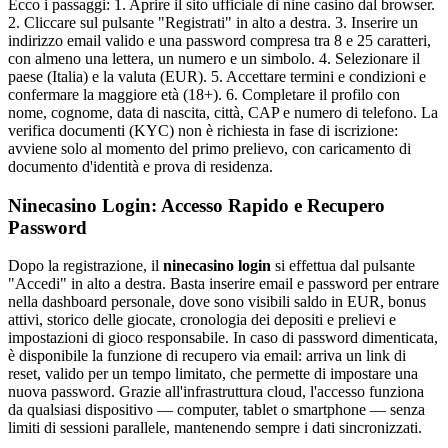
Ecco i passaggi: 1. Aprire il sito ufficiale di nine casino dal browser.
2. Cliccare sul pulsante "Registrati" in alto a destra. 3. Inserire un
indirizzo email valido e una password compresa tra 8 e 25 caratteri,
con almeno una lettera, un numero e un simbolo. 4. Selezionare il
paese (Italia) e la valuta (EUR). 5. Accettare termini e condizioni e
confermare la maggiore età (18+). 6. Completare il profilo con
nome, cognome, data di nascita, città, CAP e numero di telefono. La
verifica documenti (KYC) non è richiesta in fase di iscrizione:
avviene solo al momento del primo prelievo, con caricamento di
documento d'identità e prova di residenza.
Ninecasino Login: Accesso Rapido e Recupero
Password
Dopo la registrazione, il
ninecasino login
si effettua dal pulsante
"Accedi" in alto a destra. Basta inserire email e password per entrare
nella dashboard personale, dove sono visibili saldo in EUR, bonus
attivi, storico delle giocate, cronologia dei depositi e prelievi e
impostazioni di gioco responsabile. In caso di password dimenticata,
è disponibile la funzione di recupero via email: arriva un link di
reset, valido per un tempo limitato, che permette di impostare una
nuova password. Grazie all'infrastruttura cloud, l'accesso funziona
da qualsiasi dispositivo — computer, tablet o smartphone — senza
limiti di sessioni parallele, mantenendo sempre i dati sincronizzati.